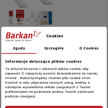
Barkan
Cookies
Barkan 114.W Uchwyt
ścienny do mikrofalówki
Zgody
Szczegóły
O Cookies
29–42 cm, biały
97,75 zł
DODAJ DO KOSZYKA
Informacje dotyczące plików cookies
Ta witryna korzysta z własnych plików cookie, aby
Pokazano 1-3 z 3 pozycji
zapewnić Ci najwyższy poziom doświadczenia na naszej
stronie . Wykorzystujemy również pliki cookie stron
1
trzecich w celu ulepszenia naszych usług, analizy a
nastepnie wyświetlania reklam związanych z Twoimi
preferencjami na podstawie analizy Twoich zachowań
podczas nawigacji.
Półki