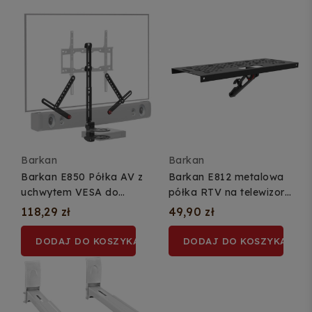
Barkan
Barkan
Barkan E850 Półka AV z
Barkan E812 metalowa
uchwytem VESA do
półka RTV na telewizor
soundbara 2w1
305 × 120 mm
118,29 zł
49,90 zł
DODAJ DO KOSZYKA
DODAJ DO KOSZYKA