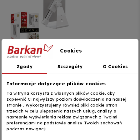
Barkan
Cookies
Barkan T71HL Uchwyt
biurkowy do tabletu 7–14
Zgody
Szczegóły
O Cookies
cali z blokadą na klucz
200,77 zł
Informacje dotyczące plików cookies
DODAJ DO KOSZYKA
Ta witryna korzysta z własnych plików cookie, aby
zapewnić Ci najwyższy poziom doświadczenia na naszej
Pokazano 1-3 z 3 pozycji
stronie . Wykorzystujemy również pliki cookie stron
trzecich w celu ulepszenia naszych usług, analizy a
1
nastepnie wyświetlania reklam związanych z Twoimi
preferencjami na podstawie analizy Twoich zachowań
podczas nawigacji.
z blokadą