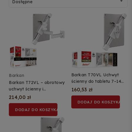

Dostępne
Barkan T70VL Uchwyt
Barkan
ścienny do tabletu 7–14
Barkan T72VL – obrotowy
cali z blokadą
uchwyt ścienny i
160,53 zł
podszafkowy do tabletu
214,00 zł
7–14″ z blokadą
DODAJ DO KOSZYKA
DODAJ DO KOSZYKA