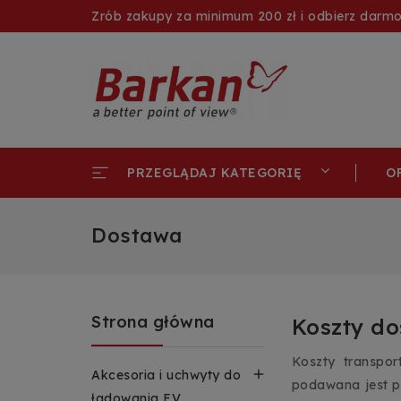
Zrób zakupy za minimum 200 zł i odbierz darm
O
PRZEGLĄDAJ KATEGORIĘ
Dostawa
Strona główna
Koszty d
Koszty transpo

Akcesoria i uchwyty do
podawana jest p
ładowania EV