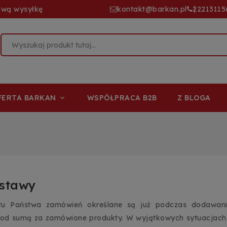
ową wysyłkę
kontakt@barkan.pl
22213115
FERTA BARKAN
WSPÓŁPRACA B2B
Z BLOGA

ostawy
rtu Państwa zamówień określane są już podczas dodawan
od sumą za zamówione produkty. W wyjątkowych sytuacjach i p