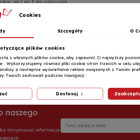
erskie: od 1 do 3 dni roboczych
ykorzystaniem Paczkomatów: od 1 do 3 dni roboczych
Cookies
dy
Szczegóły
O C
sobiste
otyczące plików cookies
 w naszej siedzibie w Warszawie przy ulicy Arkuszowej 18 s
ysta z własnych plików cookie, aby zapewnić Ci najwyższy pozio
am dzień roboczy. W szczególnych przypadkach odbiór oso
ie . Wykorzystujemy również pliki cookie stron trzecich w celu ul
jest możliwy w godzinach od 9:00 do 17:00 od poniedziałku do
analizy a nastepnie wyświetlania reklam związanych z Twoimi pre
izy Twoich zachowań podczas nawigacji.
zuć
Dostosuj
Zaakceptu
 do naszego
aby otrzymywać informacje
zedażach