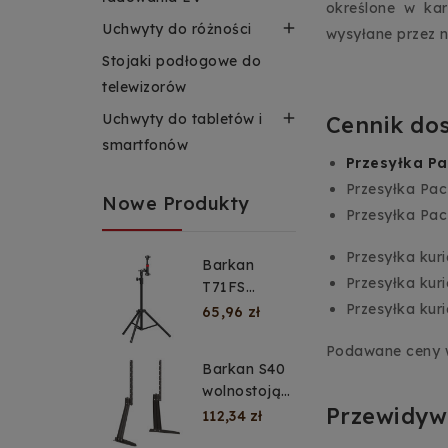
określone w kar

Uchwyty do różności
wysyłane przez n
Stojaki podłogowe do
telewizorów

Uchwyty do tabletów i
Cennik do
smartfonów
Przesyłka Pa
Przesyłka Pac
Nowe Produkty
Przesyłka Pac
Przesyłka kur
Barkan
Przesyłka kuri
T71FS
Regulowany
Przesyłka kur
65,96 zł
statyw
Podawane ceny w
podłogowy
Barkan S40
do telefonu i
wolnostojąca
tabletu 4–
Przewidyw
podstawa
112,34 zł
12″
pod