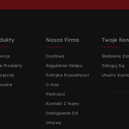
dukty
Nasza Firma
Twoje Kon
ocje
Dostawa
Śledzenie Z
 Produkty
Regulamin Sklepu
Zaloguj Się
zęściej
Polityka Prywatności
Utwórz Kont

owane
O Nas
Odstąpieni
Płatności
od
Kontakt Z Nami
umowy
Odstąpienie Od
Umowy