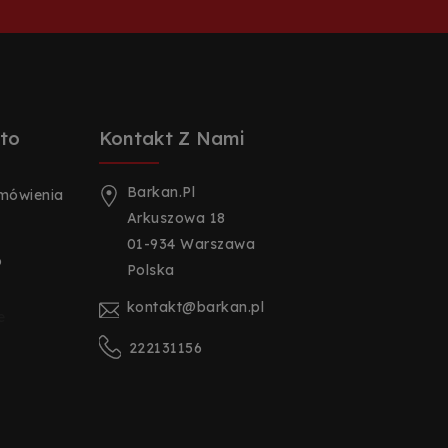
to
Kontakt Z Nami
Barkan.pl
amówienia
Arkuszowa 18
01-934 Warszawa
o
Polska
kontakt@barkan.pl
e
222131156