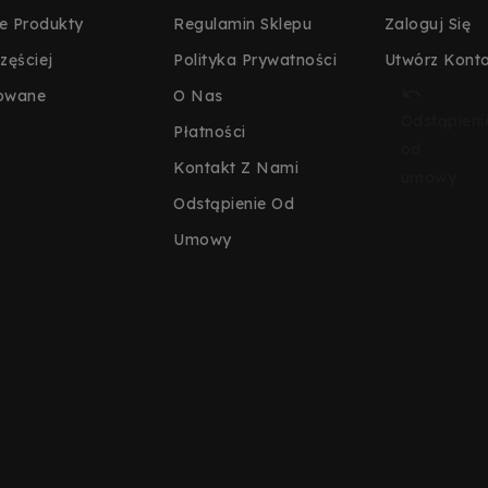
 Produkty
Regulamin Sklepu
Zaloguj Się
zęściej
Polityka Prywatności
Utwórz Kont

owane
O Nas
Odstąpieni
Płatności
od
Kontakt Z Nami
umowy
Odstąpienie Od
Umowy