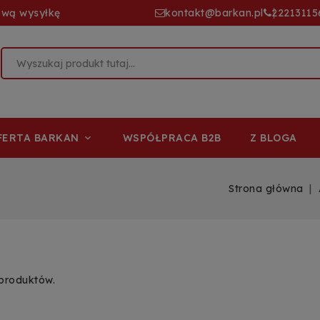
ową wysyłkę
kontakt@barkan.pl
22213115
FERTA BARKAN
WSPÓŁPRACA B2B
Z BLOGA

Strona główna
 produktów.