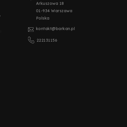
Arkuszowa 18
01-934 Warszawa
o
Polska
kontakt@barkan.pl
e
222131156