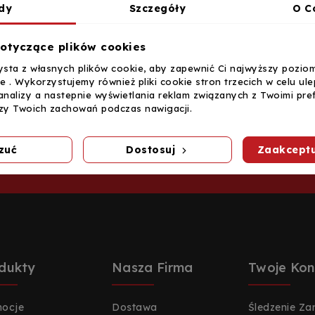
dy
Szczegóły
O C
otyczące plików cookies
ysta z własnych plików cookie, aby zapewnić Ci najwyższy pozio
ie . Wykorzystujemy również pliki cookie stron trzecich w celu ul
analizy a nastepnie wyświetlania reklam związanych z Twoimi pre
 do naszego
izy Twoich zachowań podczas nawigacji.
aby otrzymywać informacje
zuć
Dostosuj
Zaakceptu
zedażach
dukty
Nasza Firma
Twoje Kon
ocje
Dostawa
Śledzenie Z