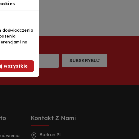
ookies
m doświadczenia
epszenia
ferencjami na
j wszystkie
to
Kontakt Z Nami
Barkan.pl
amówienia