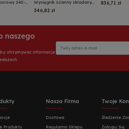
kabla ładowa
porowy 240-
Wysięgnik ścienny składany
836,71 zł
samochodow
warki
160cm do kabla ładowarki
346,82 zł
samochodowej
 do naszego
aby otrzymywać informacje
zedażach
dukty
Nasza Firma
Twoje Kon
ocje
Dostawa
Śledzenie Z
 Produkty
Regulamin Sklepu
Zaloguj Się