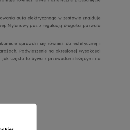
wania auta elektrycznego w zestawie znajduje
j. Nylonowy pas z regulacją długości pozwala
micie sprawdzi się również do estetycznej i
arażach. Podwieszenie na określonej wysokości
ia, jak często to bywa z przewodami leżącymi na
ookies