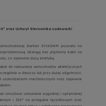
0° oraz Uchwyt Sterownika Ładowarki
i samochodowej Barkan EV160WM pozwala na
ezproblemową obsługę bez plątaniny kabli na
odu, co zapewnia dużą estetykę.
 kabel do ładowania samochodów eklektycznych
czególnie w deszczu lub przy dużej wilgotności.
d uszkodzeniami mechanicznymi oraz zapewnie
kablem.
an umożliwia ustawienie wygodnej i optymalnej
iennym i 320° na przegubie łącznikowym oraz
antuje również łatwe i estetyczne przesunięcie