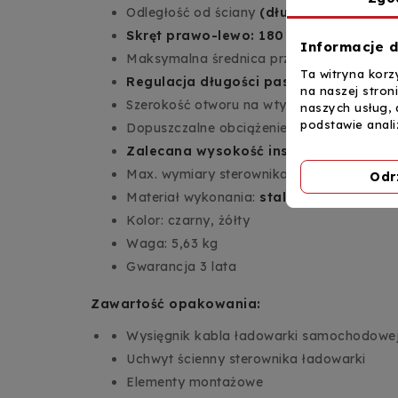
Odległość od ściany
(długość): 160 cm
Skręt prawo-lewo: 180°/320°
Informacje d
Maksymalna średnica przewodu:
18 mm
Ta witryna korz
Regulacja długości pasa (taśmy): 5 – 
na naszej stron
Szerokość otworu na wtyczkę kabla:
45 
naszych usług, 
podstawie anal
Dopuszczalne obciążenie: 5 kg
Zalecana wysokość instalacyjna: 220 
Max. wymiary sterownika ładowarki (szer. x
Odr
Materiał wykonania:
stal, plastik, nylon
Kolor: czarny, żółty
Waga: 5,63 kg
Gwarancja 3 lata
Zawartość opakowania:
Wysięgnik kabla ładowarki samochodowe
Uchwyt ścienny sterownika ładowarki
Elementy montażowe