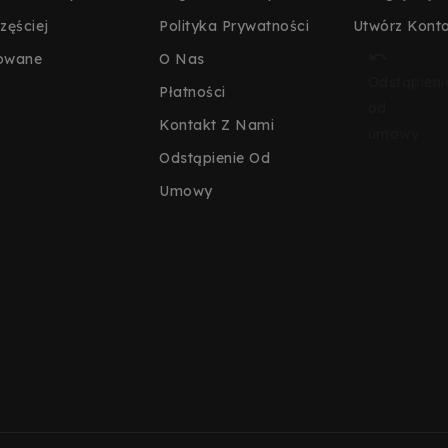
zęściej
Polityka Prywatności
Utwórz Kont

owane
O Nas
Odstąpieni
Płatności
od
Kontakt Z Nami
umowy
Odstąpienie Od
Umowy