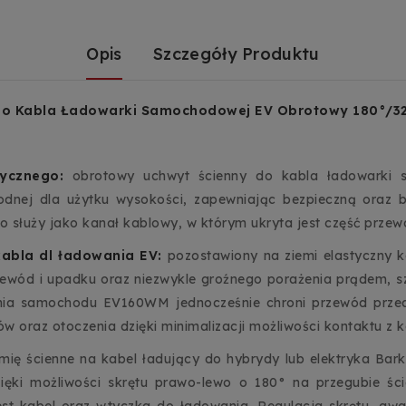
Opis
Szczegóły Produktu
o Kabla Ładowarki Samochodowej EV Obrotowy 180°/32
rycznego:
obrotowy uchwyt ścienny do kabla ładowark
dnej dla użytku wysokości, zapewniając bezpieczną oraz b
 służy jako kanał kablowy, w którym ukryta jest część przew
abla dl ładowania EV:
pozostawiony na ziemi elastyczny
zewód i upadku oraz niezwykle groźnego porażenia prądem, sz
nia samochodu EV160WM jednocześnie chroni przewód prze
 oraz otoczenia dzięki minimalizacji możliwości kontaktu z 
mię ścienne na kabel ładujący do hybrydy lub elektryka Bark
ęki możliwości skrętu prawo-lewo o 180° na przegubie śc
est kabel oraz wtyczka do ładowania. Regulacja skrętu, gwar