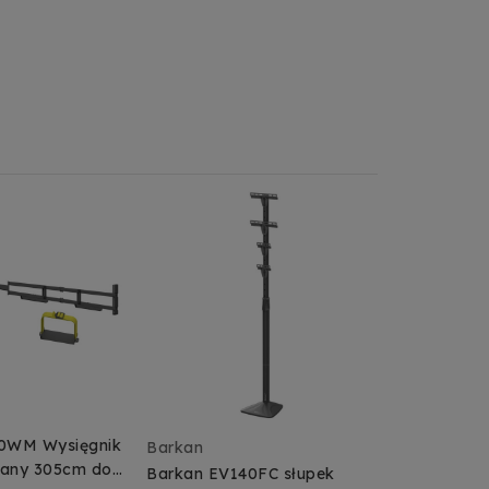
0WM Wysięgnik
Barkan
dany 305cm do
Barkan EV140FC słupek