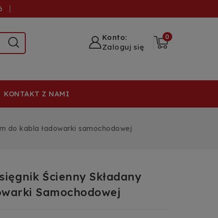
6
Konto:
0
Zaloguj się
KONTAKT Z NAMI
cm do kabla ładowarki samochodowej
ięgnik Ścienny Składany
owarki Samochodowej