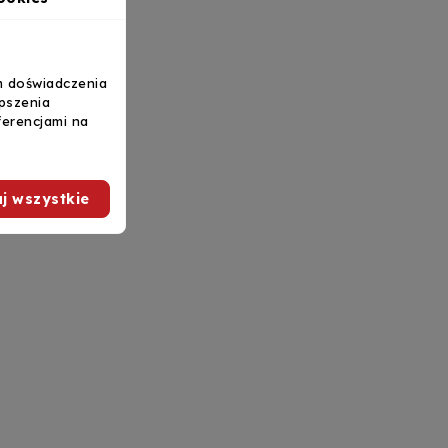
m doświadczenia
epszenia
ferencjami na
j wszystkie