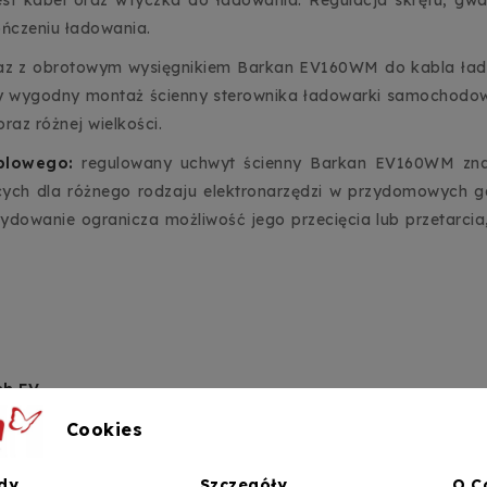
ończeniu ładowania.
az z obrotowym wysięgnikiem Barkan EV160WM do kabla łado
y wygodny montaż ścienny sterownika ładowarki samochodowe
az różnej wielkości.
ablowego:
regulowany uchwyt ścienny Barkan EV160WM znako
ących dla różnego rodzaju elektronarzędzi w przydomowych g
decydowanie ogranicza możliwość jego przecięcia lub przetarc
h EV
Cookies
ania
dy
Szczegóły
O C