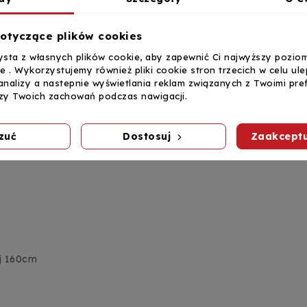
otyczące plików cookies
ysta z własnych plików cookie, aby zapewnić Ci najwyższy pozio
75 cm
ie . Wykorzystujemy również pliki cookie stron trzecich w celu ul
mm
analizy a nastepnie wyświetlania reklam związanych z Twoimi pre
izy Twoich zachowań podczas nawigacji.
cm
 gł.): 14 x 12 cm
zuć
Dostosuj
Zaakceptu
j 160cm