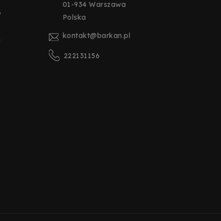
01-934 Warszawa
o
Polska
kontakt@barkan.pl
e
222131156