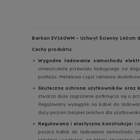
Barkan EV160WM – Uchwyt Ścienny 160cm d
Cechy produktu:
Wygodne ładowanie samochodu elekt
umieszczenie przewodu ładującego na dogo
podłożu. Metalowa część ramienia dodatkowo
Skuteczna ochrona użytkowników oraz k
stwarza duże zagrożenie potknięcia się o pr
Regulowany wysięgnik na kabel do ładowa
duży poziom bezpieczeństwa dla użytkowników
Regulowana i elastyczna konstrukcja:
ra
pozycji kabla do ładowania samochodu dzi
regulacji wysokości, na której zawieszony j