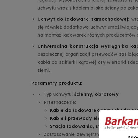
uchwytu wraz z kablem blisko ściany po zak
Uchwyt do ładowarki samochodowej:
wr
się również dodatkowo uchwyt umożliwiając
na montaż ładowarek różnych producentów or
Uniwersalna konstrukcja wysięgnika k
bezpiecznej organizacji przewodów zasilaj
kabla do szlifierki kątowej czy wiertarki z
ziemi.
Parametry produktu:
Typ uchwytu:
ścienny, obrotowy
Przeznaczenie:
Kable do ładowarek samochodowyc
Kable i przewody elektryczne
Stacja ładowania, sterownik ładow
Zastosowanie: zewnętrzne i wewnętrzne
Zgo