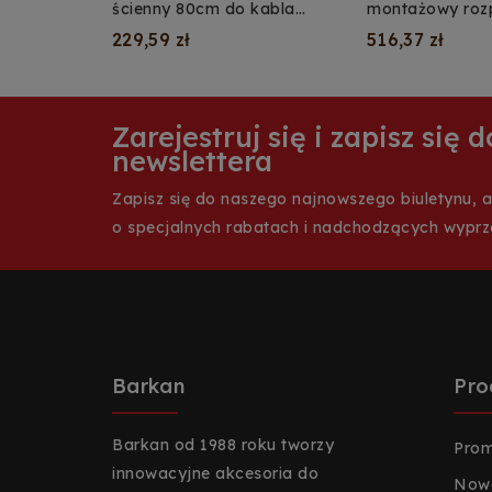
ścienny 80cm do kabla
montażowy roz
ładowarki samochodowej
350cm do łado
229,59 zł
516,37 zł
samochodowej
Zarejestruj się i zapisz się
newslettera
Zapisz się do naszego najnowszego biuletynu, 
o specjalnych rabatach i nadchodzących wypr
Barkan
Pro
Barkan od 1988 roku tworzy
Prom
innowacyjne akcesoria do
Nowe