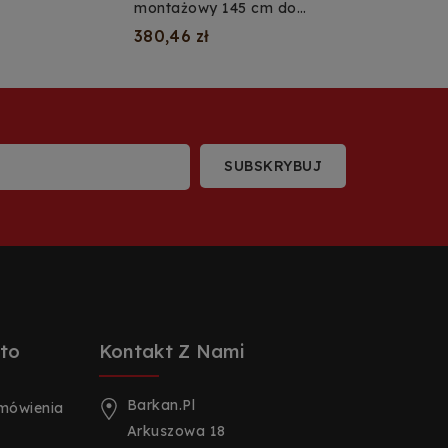
rki
montażowy 145 cm do
ej
ładowarki samochodowej EV
380,46 zł
50 kg
to
Kontakt Z Nami
Barkan.pl
amówienia
Arkuszowa 18