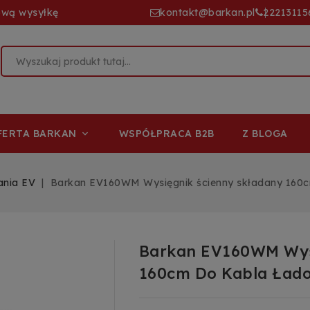
ową wysyłkę
kontakt@barkan.pl
22213115
FERTA BARKAN
WSPÓŁPRACA B2B
Z BLOGA

ania EV
Barkan EV160WM Wysięgnik ścienny składany 160
Barkan EV160WM Wys
160cm Do Kabla Ład