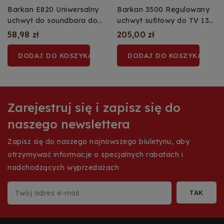
Barkan E820 Uniwersalny
Barkan 3500 Regulowany
uchwyt do soundbara do
uchwyt sufitowy do TV 13–
VESA
65 cali, 40 kg
58,98 zł
205,00 zł
DODAJ DO KOSZYKA
DODAJ DO KOSZYKA
Zarejestruj się i zapisz się do
naszego newslettera
Zapisz się do naszego najnowszego biuletynu, aby
otrzymywać informacje o specjalnych rabatach i
nadchodzących wyprzedażach