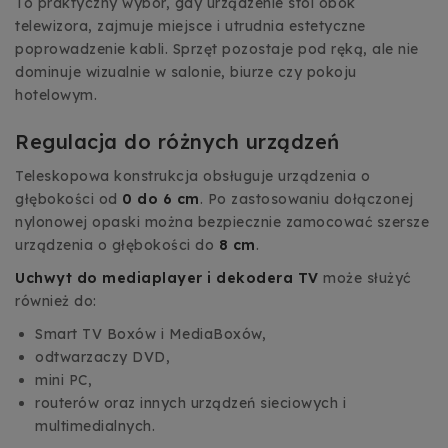
To praktyczny wybór, gdy urządzenie stoi obok
telewizora, zajmuje miejsce i utrudnia estetyczne
poprowadzenie kabli. Sprzęt pozostaje pod ręką, ale nie
dominuje wizualnie w salonie, biurze czy pokoju
hotelowym.
Regulacja do różnych urządzeń
Teleskopowa konstrukcja obsługuje urządzenia o
głębokości od
0 do 6 cm
. Po zastosowaniu dołączonej
nylonowej opaski można bezpiecznie zamocować szersze
urządzenia o głębokości do
8 cm
.
Uchwyt do mediaplayer i dekodera TV
może służyć
również do:
Smart TV Boxów i MediaBoxów,
odtwarzaczy DVD,
mini PC,
routerów oraz innych urządzeń sieciowych i
multimedialnych.