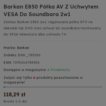
Barkan E850 Półka AV Z Uchwytem
VESA Do Soundbara 2w1
Zestaw Barkan E850 2w1: regulowana półka RTV na
dekoder lub DVD oraz uchwyt do soundbara montowany
do VESA telewizora albo uchwytu TV.
Marka:
Barkan
Indeks:
BRK_783056
EAN:
7290016783056
Dostępne w magazynie:
6 Przedmioty
Zwijać się! tylko
6
produkty pozostawione w
magazynie!
118,29 zł
Brutto
1-2 dni