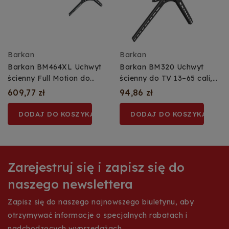
Barkan
Barkan
Barkan BM464XL Uchwyt
Barkan BM320 Uchwyt
ścienny Full Motion do
ścienny do TV 13–65 cali,
telewizora 13–83″, 50 kg
obrotowy i uchylny, 40 kg
609,77 zł
94,86 zł
DODAJ DO KOSZYKA
DODAJ DO KOSZYKA
Zarejestruj się i zapisz się do
naszego newslettera
Zapisz się do naszego najnowszego biuletynu, aby
otrzymywać informacje o specjalnych rabatach i
nadchodzących wyprzedażach