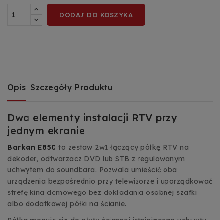
DODAJ DO KOSZYKA
Opis
Szczegóły Produktu
Dwa elementy instalacji RTV przy
jednym ekranie
Barkan E850
to zestaw 2w1 łączący półkę RTV na
dekoder, odtwarzacz DVD lub STB z regulowanym
uchwytem do soundbara. Pozwala umieścić oba
urządzenia bezpośrednio przy telewizorze i uporządkować
strefę kina domowego bez dokładania osobnej szafki
albo dodatkowej półki na ścianie.
Półka mocuje się do płyty ściennej istniejącego uchwytu