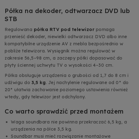
Półka na dekoder, odtwarzacz DVD lub
STB
Regulowana
półka RTV pod telewizor
pomaga
przenieść dekoder, niewielki odtwarzacz DVD albo inne
kompatybilne urządzenie AV z mebla bezpośrednio w
pobliże telewizora. Wysięgnik można regulować w
zakresie 56,5–98 cm, a zaczepy półki dopasować do
płyty ściennej uchwytu TV o wysokości 4–30 cm.
Półka obsługuje urządzenia o grubości od 1,7 do 8 cm i
udźwigu do
3,5 kg
. Jej nachylenie regulowane od 0° do
20° ułatwia zachowanie poziomego ustawienia również
wtedy, gdy telewizor jest odchylony.
Co warto sprawdzić przed montażem
Waga soundbara nie powinna przekraczać 6,5 kg, a
urządzenia na półce 3,5 kg.
Soundbar musi mieć rozwiązanie montażowe