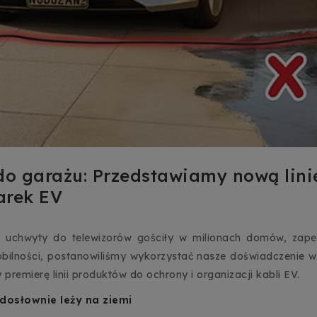
do garażu: Przedstawiamy nową lin
arek EV
e uchwyty do telewizorów gościły w milionach domów, zape
obilności, postanowiliśmy wykorzystać nasze doświadczenie
remierę linii produktów do ochrony i organizacji kabli EV.
dosłownie leży na ziemi