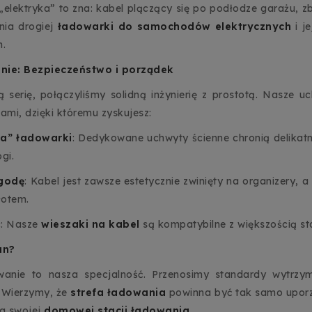
elektryka” to zna: kabel plączący się po podłodze garażu, zbi
nia drogiej
ładowarki do samochodów elektrycznych
i je
m.
nie: Bezpieczeństwo i porządek
ą serię, połączyliśmy solidną inżynierię z prostotą. Nasze 
ami, dzięki któremu zyskujesz:
ca” ładowarki
: Dedykowane uchwyty ścienne chronią delikat
gi.
ygodę
: Kabel jest zawsze estetycznie zwinięty na organizery
łotem.
ć
: Nasze
wieszaki na kabel
są kompatybilne z większością 
an?
anie to nasza specjalność. Przenosimy standardy wytrzy
 Wierzymy, że
strefa ładowania
powinna być tak samo uporz
la swojej
domowej stacji ładowania
.