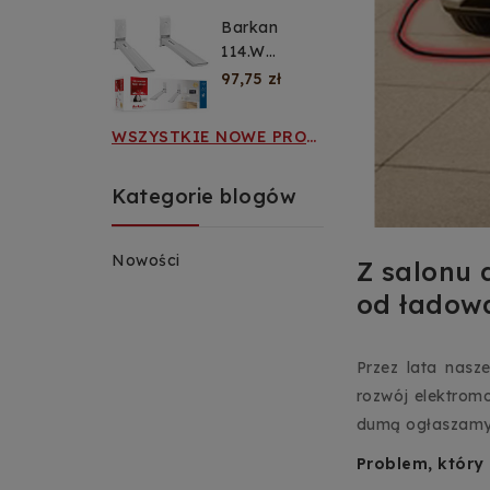
telewizor i
Barkan
monitor 13–
114.W
70 cali, 50
Uchwyt
97,75 zł
kg
ścienny do
mikrofalówki
WSZYSTKIE NOWE PRODUKTY
29–42 cm,
biały
Kategorie blogów
Nowości
Z salonu 
od ładow
Przez lata nasz
rozwój elektrom
dumą ogłaszamy p
Problem, który 