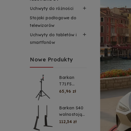

Uchwyty do różności
Stojaki podłogowe do
telewizorów

Uchwyty do tabletów i
smartfonów
Nowe Produkty
Barkan
T71FS
Regulowany
65,96 zł
statyw
podłogowy
Barkan S40
do telefonu i
wolnostojąca
tabletu 4–
podstawa
112,34 zł
12″
pod