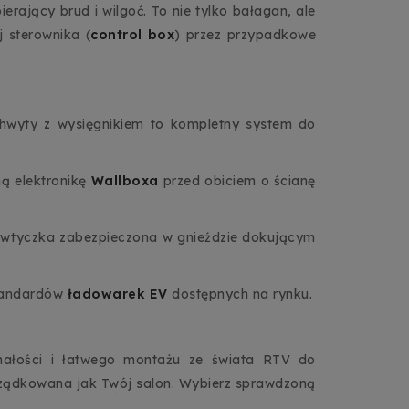
erający brud i wilgoć. To nie tylko bałagan, ale
j sterownika (
control box
) przez przypadkowe
uchwyty z wysięgnikiem to kompletny system do
ną elektronikę
Wallboxa
przed obiciem o ścianę
, a wtyczka zabezpieczona w gnieździe dokującym
standardów
ładowarek EV
dostępnych na rynku.
małości i łatwego montażu ze świata RTV do
ądkowana jak Twój salon. Wybierz sprawdzoną