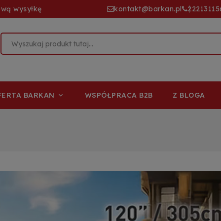
ową wysyłkę
kontakt@barkan.pl
22213115
FERTA BARKAN
WSPÓŁPRACA B2B
Z BLOGA
