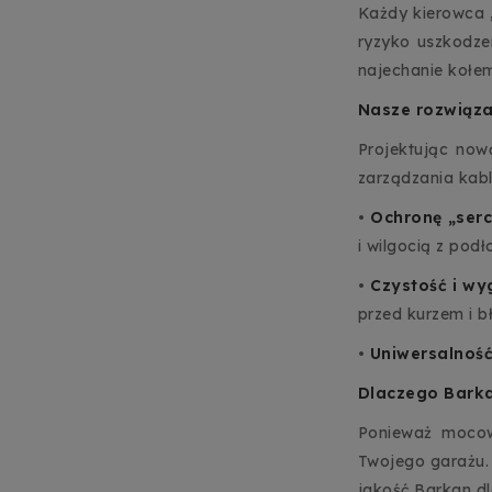
Każdy kierowca „
ryzyko uszkodze
najechanie kołe
Nasze rozwiąza
Projektując now
zarządzania kabl
•
Ochronę „ser
i wilgocią z podło
•
Czystość i w
przed kurzem i b
•
Uniwersalnoś
Dlaczego Bark
Ponieważ mocow
Twojego garażu.
jakość Barkan d