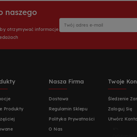
 do naszego
aby otrzymywać informacje
zedażach
dukty
Nasza Firma
Twoje Kon
ocje
Dostawa
Śledzenie Z
 Produkty
Regulamin Sklepu
Zaloguj Się
zęściej
Polityka Prywatności
Utwórz Kont

owane
O Nas
Odstąpieni