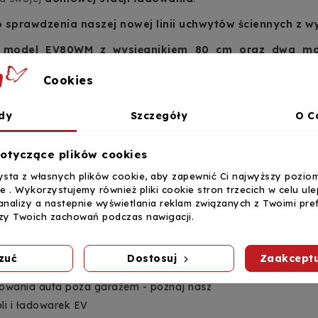
sprawdzenia naszej nowej linii uchwytów ściennych z w
: model
EV80WM
z wysięgnikiem 80 cm oraz dwa mo
Cookies
dy
Szczegóły
O C
otyczące plików cookies
 kategorii
Powiązane 
ysta z własnych plików cookie, aby zapewnić Ci najwyższy pozio
ie . Wykorzystujemy również pliki cookie stron trzecich w celu ul
analizy a nastepnie wyświetlania reklam związanych z Twoimi pre
izora w narożniku - praktyczny poradnik
izy Twoich zachowań podczas nawigacji.
ów i klientów
akrzywionych telewizorów – na co zwrócić
zuć
Dostosuj
Zaakceptu
wania auta poza garażem - poznaj nasz
li i ładowarek EV