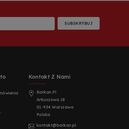
to
Kontakt Z Nami
Barkan.pl
amówienia
Arkuszowa 18
01-934 Warszawa
o
Polska
kontakt@barkan.pl
e